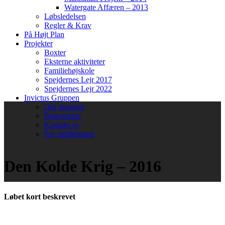
Watergate Affæren – 2013
Løbsledelsen
Regler & Krav
På Højt Plan
Projekter
Boxter
Eksterne aktiviteter
Familiehøjskole
Spejdernes Lejr 2017
Spejdernes Lejr 2022
Invictus Gruppen
Om gruppen
Bestyrelsen
Kontakt os
For medlemmer
Den Kolde Krig – 2016
Løbet kort beskrevet