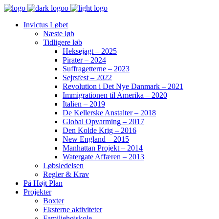
Invictus Løbet
Næste løb
Tidligere løb
Heksejagt – 2025
Pirater – 2024
Suffragetterne – 2023
Sejrsfest – 2022
Revolution i Det Nye Danmark – 2021
Immigrationen til Amerika – 2020
Italien – 2019
De Kellerske Anstalter – 2018
Global Opvarming – 2017
Den Kolde Krig – 2016
New England – 2015
Manhattan Projekt – 2014
Watergate Affæren – 2013
Løbsledelsen
Regler & Krav
På Højt Plan
Projekter
Boxter
Eksterne aktiviteter
Familiehøjskole