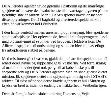
De Allieredes agenter havde gøremål i Østberlin og de snarrådige
spejdere måtte være de absolut bedste til at varetage opgaven på den
fjendtlige side af Muren. Men STASI’s spioner havde opsnappet
disse oplysninger. De lå i baghold og arresterede spejderne kort
efter, de var kommet ind i Østberlin.
I den lange ventetid mellem arrestering og rettergang, blev spejderne
smidt i arbejdslejr. Her oplevede de, hvad hårde fangevogtere, ussel
mad og frarøvning af søvn gør ved kroppen. Heldigvis kom De
Allierede spejderne til undsætning og sammen blev en masseflugt
fra arbejdslejren stablet på benene.
Med missionen gået i vasken, gjaldt det nu bare for spejderne om få
renset deres navne og slippe tilbage til Vestberlin. Ved forfalskning
af malerier blev der tjent nok penge til at købe falske pas til
spejderne selv og De Allieredes agenter. Med en snedigt eksekveret
mission, fik spejderne slettet alle oplysninger om sig selv i STASI’s
arkiver. Til sidst måtte spejderne kravle igennem et hul i Muren og
krydse en bred å, inden de endelig var i sikkerhed i Vestberlin igen.
Dette år foregik Invictusløbet omkring Horsens og Vejle.